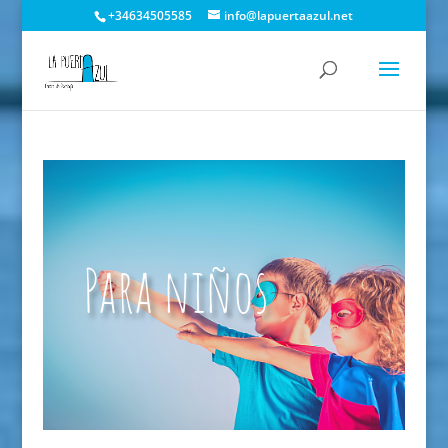
+34634505585
info@lapuertaazul.net
Para niños