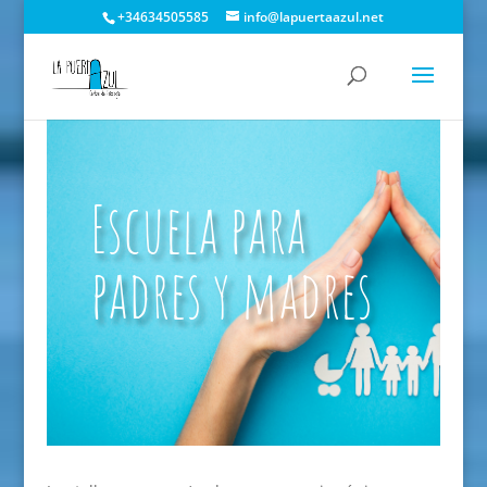
+34634505585
info@lapuertaazul.net
Escuela para
padres y madres