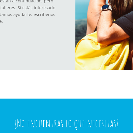
están a continuación, pero
alleres. Si estás interesado
odamos ayudarte, escríbenos
e.
¿No encuentras lo que necesitas?