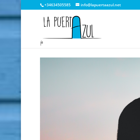
+34634505585
info@lapuertaazul.net