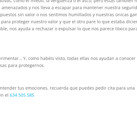
ivas, como el miedo, la vergüenza o el asco, pero estas también 
 amenazados y nos lleva a escapar para mantener nuestra seguri
puestos sin valor o nos sentimos humillados y nuestras únicas ga
 para proteger nuestro valor y que el otro pare lo que estaba dicie
able, nos ayuda a rechazar o expulsar lo que nos parece tóxico par
mentar… Y, como habéis visto, todas ellas nos ayudan a conocer
osas para protegernos.
 entender tus emociones, recuerda que puedes pedir cita para una
en el
634 505 585