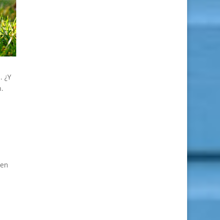
. ¿Y
.
nen