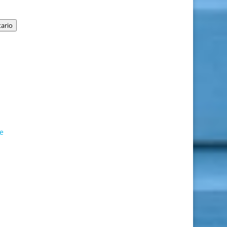
ario
de