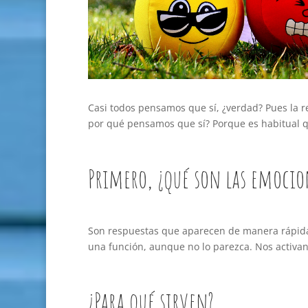
Casi todos pensamos que sí, ¿verdad? Pues la r
por qué pensamos que sí? Porque es habitual q
Primero, ¿qué son las emocio
Son respuestas que aparecen de manera rápida
una función, aunque no lo parezca. Nos activan
¿Para qué sirven?