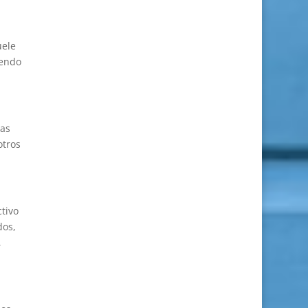
uele
iendo
las
otros
tivo
dos,
,