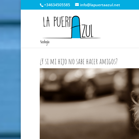
+34634505585
info@lapuertaazul.net
¿Y si mi hijo no sabe hacer amigos?