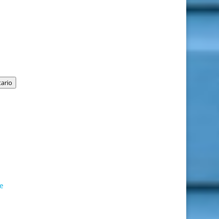
ario
de