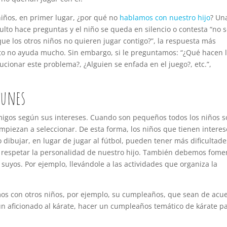
niños, en primer lugar, ¿por qué no
hablamos con nuestro hijo
? Un
lto hace preguntas y el niño se queda en silencio o contesta “no sé
ue los otros niños no quieren jugar contigo?”, la respuesta más
sto no ayuda mucho. Sin embargo, si le preguntamos: “¿Qué hacen 
cionar este problema?, ¿Alguien se enfada en el juego?, etc.”,
munes
migos según sus intereses. Cuando son pequeños todos los niños s
mpiezan a seleccionar. De esta forma, los niños que tienen interes
 dibujar, en lugar de jugar al fútbol, pueden tener más dificultade
respetar la personalidad de nuestro hijo. También debemos fome
 suyos. Por ejemplo, llevándole a las actividades que organiza la
emos con otros niños, por ejemplo, su cumpleaños, que sean de acu
s un aficionado al kárate, hacer un cumpleaños temático de kárate p