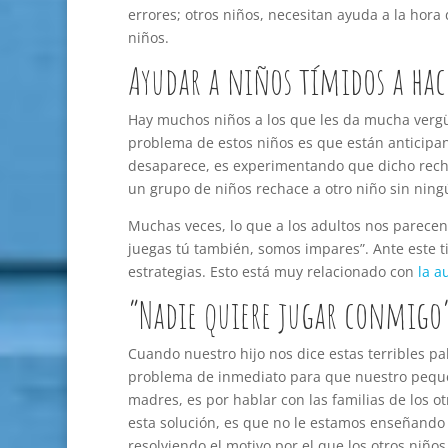
errores; otros niños, necesitan ayuda a la hor
niños.
Ayudar a niños tímidos a ha
Hay muchos niños a los que les da mucha vergü
problema de estos niños es que están anticipan
desaparece, es experimentando que dicho recha
un grupo de niños rechace a otro niño sin ning
Muchas veces, lo que a los adultos nos parecen 
juegas tú también, somos impares”. Ante este t
estrategias. Esto está muy relacionado con
la a
“Nadie quiere jugar conmigo
Cuando nuestro hijo nos dice estas terribles pa
problema de inmediato para que nuestro pequeñ
madres, es por hablar con las familias de los o
esta solución, es que no le estamos enseñando
resolviendo el motivo por el que los otros niños