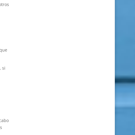
otros
l
 que
 si
 cabo
s