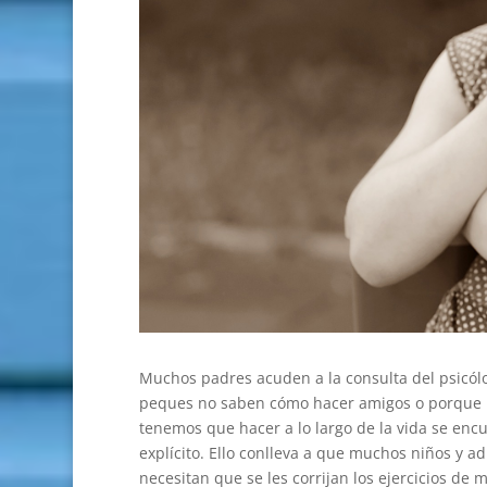
Muchos padres acuden a la consulta del psicólo
peques no saben cómo hacer amigos o porque na
tenemos que hacer a lo largo de la vida se encue
explícito. Ello conlleva a que muchos niños y ad
necesitan que se les corrijan los ejercicios de 