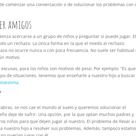
a de comenzar una conversación o de solucionar los problemas con 
cer amigos
enza acercarse a un grupo de niños y preguntar si puede jugar. E
do un rechazo. La única forma en la que el miedo al rechazo
zo no ocurre nunca o con poca frecuencia. No suele ser habitual
ún motivo.
excusas, para los niños son motivos de peso. Por ejemplo: “Es que,
ipo de situaciones, tenemos que enseñarle a nuestro hijo a buscar
utoestima
.
”
labras, se nos cae el mundo al suelo y queremos solucionar el
o deje de sufrir. Una opción, por la que optan muchos padres y
tros niños para que dejen jugar al nuestro. El problema de llevar a
 a nuestro hijo a resolver sus problemas. Además, tampoco estamo
 no querían jugar con él.