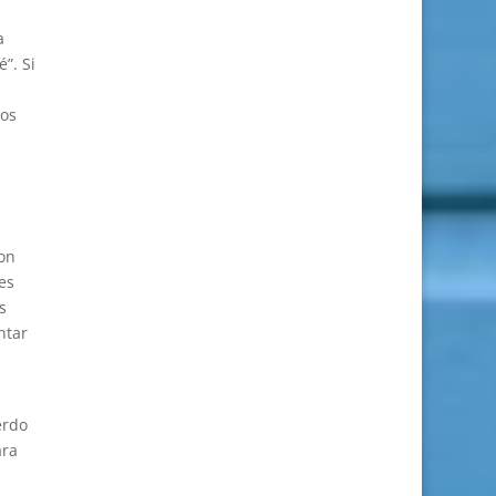
a
”. Si
los
on
es
s
ntar
erdo
ara