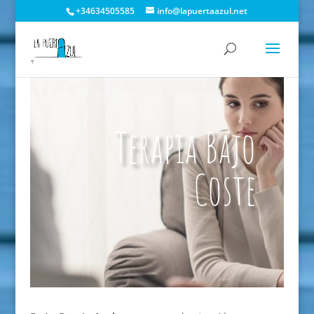
+34634505585
info@lapuertaazul.net
Terapia Bajo
Coste